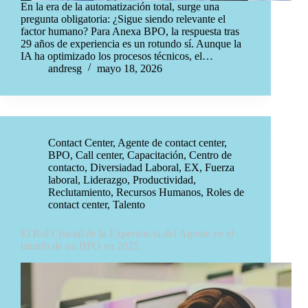
En la era de la automatización total, surge una
pregunta obligatoria: ¿Sigue siendo relevante el
factor humano? Para Anexa BPO, la respuesta tras
29 años de experiencia es un rotundo sí. Aunque la
IA ha optimizado los procesos técnicos, el…
andresg
mayo 18, 2026
Contact Center
,
Agente de contact center
,
BPO
,
Call center
,
Capacitación
,
Centro de
contacto
,
Diversiadad Laboral
,
EX
,
Fuerza
laboral
,
Liderazgo
,
Productividad
,
Reclutamiento
,
Recursos Humanos
,
Roles de
contact center
,
Talento
El Rol Crucial de la Experiencia del Agente en el
triunfo de un BPO en 2025.