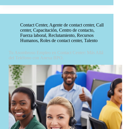
Contact Center
,
Agente de contact center
,
Call
center
,
Capacitación
,
Centro de contacto
,
Fuerza laboral
,
Reclutamiento
,
Recursos
Humanos
,
Roles de contact center
,
Talento
Tu Asombroso Empleo en Contact Center: Más Allá
del Teléfono con Anexa BPO.