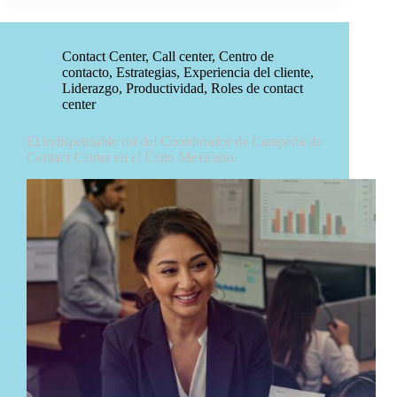
Contact Center
,
Call center
,
Centro de
contacto
,
Estrategias
,
Experiencia del cliente
,
Liderazgo
,
Productividad
,
Roles de contact
center
El indispensable rol del Coordinador de Campaña de
Contact Center en el Éxito Mexicano.