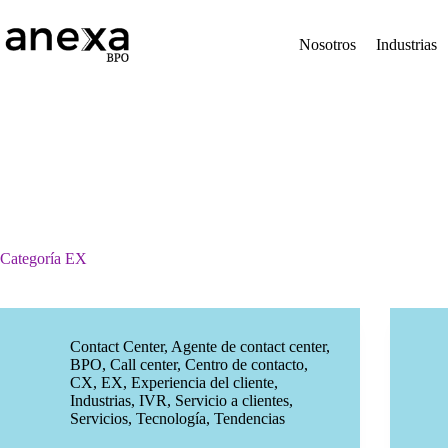
Saltar
al
contenido
Nosotros
Industrias
Categoría
EX
Contact Center
,
Agente de contact center
,
BPO
,
Call center
,
Centro de contacto
,
CX
,
EX
,
Experiencia del cliente
,
Industrias
,
IVR
,
Servicio a clientes
,
Servicios
,
Tecnología
,
Tendencias