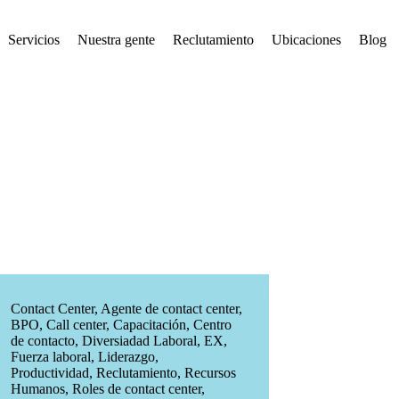
Servicios
Nuestra gente
Reclutamiento
Ubicaciones
Blog
Contact Center
,
Agente de contact center
,
BPO
,
Call center
,
Capacitación
,
Centro
de contacto
,
Diversiadad Laboral
,
EX
,
Fuerza laboral
,
Liderazgo
,
Productividad
,
Reclutamiento
,
Recursos
Humanos
,
Roles de contact center
,