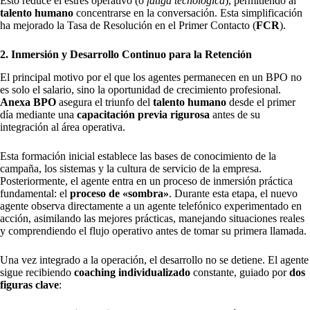
Esto reduce el estrés operativo (o
fatiga tecnológica
), permitiendo al
talento humano
concentrarse en la conversación. Esta simplificación
ha mejorado la Tasa de Resolución en el Primer Contacto (
FCR
).
2. Inmersión y Desarrollo Continuo para la Retención
El principal motivo por el que los agentes permanecen en un BPO no
es solo el salario, sino la oportunidad de crecimiento profesional.
Anexa BPO
asegura el triunfo del
talento humano
desde el primer
día mediante una
capacitación previa
rigurosa
antes de su
integración al área operativa.
Esta formación inicial establece las bases de conocimiento de la
campaña, los sistemas y la cultura de servicio de la empresa.
Posteriormente, el agente entra en un proceso de inmersión práctica
fundamental: el
proceso de «sombra»
. Durante esta etapa, el nuevo
agente observa directamente a un agente telefónico experimentado en
acción, asimilando las mejores prácticas, manejando situaciones reales
y comprendiendo el flujo operativo antes de tomar su primera llamada.
Una vez integrado a la operación, el desarrollo no se detiene. El agente
sigue recibiendo
coaching individualizado
constante, guiado por
dos
figuras clave
: