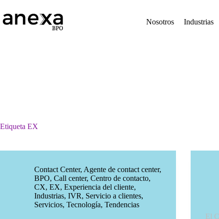
Saltar
al
contenido
Nosotros
Industrias
Etiqueta
EX
Contact Center
,
Agente de contact center
,
BPO
,
Call center
,
Centro de contacto
,
CX
,
EX
,
Experiencia del cliente
,
Industrias
,
IVR
,
Servicio a clientes
,
Servicios
,
Tecnología
,
Tendencias
El C