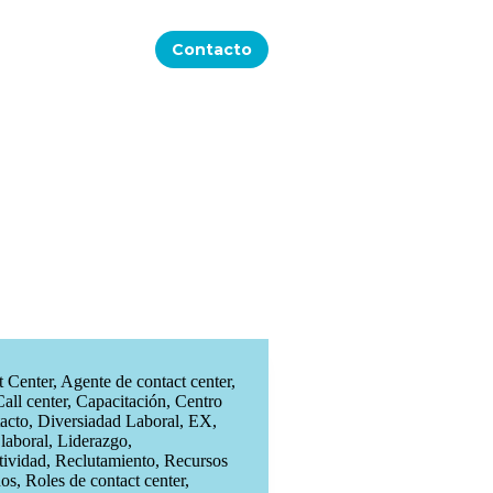
Contacto
t Center
,
Agente de contact center
,
Call center
,
Capacitación
,
Centro
acto
,
Diversiadad Laboral
,
EX
,
laboral
,
Liderazgo
,
tividad
,
Reclutamiento
,
Recursos
os
,
Roles de contact center
,