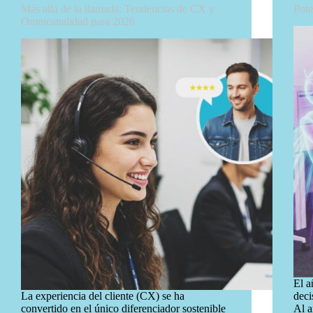
Más allá de la llamada: Tendencias de CX y
Pote
Omnicanalidad para 2026
El a
La experiencia del cliente (CX) se ha
deci
convertido en el único diferenciador sostenible
Al a