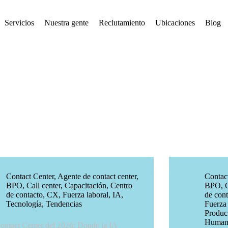
Servicios
Nuestra gente
Reclutamiento
Ubicaciones
Blog
Contact Center
,
Agente de contact center
,
Contac
BPO
,
Call center
,
Capacitación
,
Centro
BPO
,
de contacto
,
CX
,
Fuerza laboral
,
IA
,
de cont
Tecnología
,
Tendencias
Fuerza 
Produc
Human
ontact Center del 2026: Donde la IA