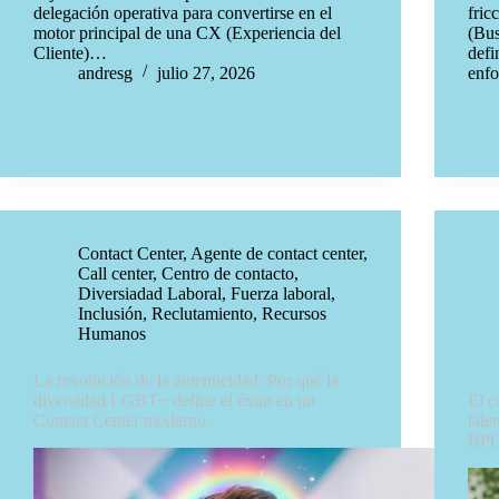
delegación operativa para convertirse en el
fric
motor principal de una CX (Experiencia del
(Bus
Cliente)…
defi
andresg
julio 27, 2026
enf
Contact Center
,
Agente de contact center
,
Call center
,
Centro de contacto
,
Diversiadad Laboral
,
Fuerza laboral
,
Inclusión
,
Reclutamiento
,
Recursos
Humanos
La revolución de la autenticidad: Por qué la
diversidad LGBT+ define el éxito en un
El c
Contact Center moderno.
tale
BPO