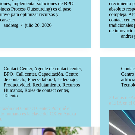
ciones, implementar soluciones de BPO
crecimiento p
iness Process Outsourcing) es el paso
absoluto resp
nitivo para optimizar recursos y
compleja. Afo
ocarse…
contact cente
andresg
julio 20, 2026
tradicionales
de innovaci
andres
Contact Center
,
Agente de contact center
,
Contac
BPO
,
Call center
,
Capacitación
,
Centro
Centro
de contacto
,
Fuerza laboral
,
Liderazgo
,
artificia
Productividad
,
Reclutamiento
,
Recursos
Tecnol
Humanos
,
Roles de contact center
,
Talento
29 años de A
a la IA en el 
orazón del Contact Center: Por qué el
nto humano es la clave del CX en Anexa
.