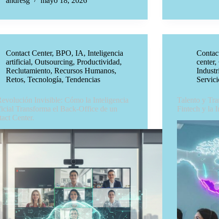
andresg
mayo 18, 2026
Contact Center
,
BPO
,
IA
,
Inteligencia
Contac
artificial
,
Outsourcing
,
Productividad
,
center
,
Reclutamiento
,
Recursos Humanos
,
Industr
Retos
,
Tecnología
,
Tendencias
Servici
evolución Invisible: Cómo la Inteligencia
Talento y Tr
ficial Transforma el Back-Office de un
Fintech y la 
act Center.