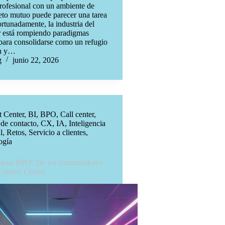
rofesional con un ambiente de
eto mutuo puede parecer una tarea
rtunadamente, la industria del
r está rompiendo paradigmas
 para consolidarse como un refugio
ón y…
g
junio 22, 2026
t Center
,
BI
,
BPO
,
Call center
,
 de contacto
,
CX
,
IA
,
Inteligencia
l
,
Retos
,
Servicio a clientes
,
ogía
nexa BPO: De los conmutadores
Contact Center.