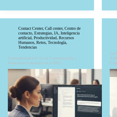
Contact Center
,
Call center
,
Centro de
contacto
,
Estrategias
,
IA
,
Inteligencia
artificial
,
Productividad
,
Recursos
Humanos
,
Retos
,
Tecnología
,
Tendencias
La R
Productividad 4.0: IA en Comunicación y
Arti
Relaciones Laborales en el BPO.
Cont