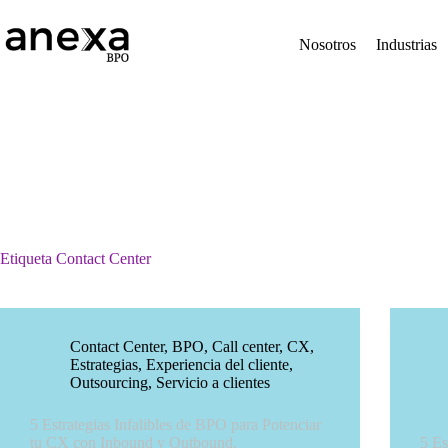
Saltar
al
contenido
Nosotros
Industrias
Etiqueta
Contact Center
Contact Center
,
BPO
,
Call center
,
CX
,
Estrategias
,
Experiencia del cliente
,
Outsourcing
,
Servicio a clientes
5 Estrategias Infalibles de BPO para Potenciar
tu CX con Inbound y Outbound.
5 Es