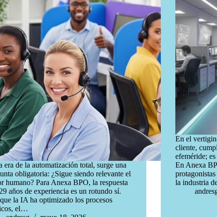
En el vertigi
cliente, cump
efeméride; es
a era de la automatización total, surge una
En Anexa BPO
unta obligatoria: ¿Sigue siendo relevante el
protagonistas
or humano? Para Anexa BPO, la respuesta
la industria 
 29 años de experiencia es un rotundo sí.
andres
ue la IA ha optimizado los procesos
icos, el…