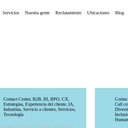
Servicios
Nuestra gente
Reclutamiento
Ubicaciones
Blog
Contact Center
,
B2B
,
BI
,
BPO
,
CX
,
Contac
Estrategias
,
Experiencia del cliente
,
IA
,
Call ce
Industrias
,
Servicio a clientes
,
Servicios
,
Divers
Tecnología
Inclusi
Human
trategias BPO para Dominar tu Mercado