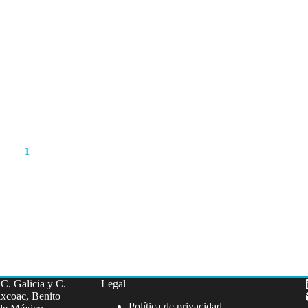
1
2
3
4
C. Galicia y C.
Legal
xcoac, Benito
Política de privacidad