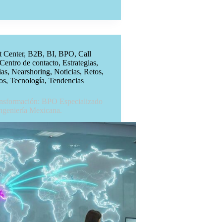
t Center
,
B2B
,
BI
,
BPO
,
Call
Centro de contacto
,
Estrategias
,
ias
,
Nearshoring
,
Noticias
,
Retos
,
os
,
Tecnología
,
Tendencias
ansformación: BPO Especializado
Ingeniería Mexicana.