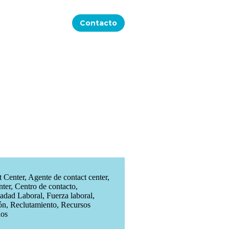
Contacto
t Center
,
Agente de contact center
,
nter
,
Centro de contacto
,
iadad Laboral
,
Fuerza laboral
,
ón
,
Reclutamiento
,
Recursos
os