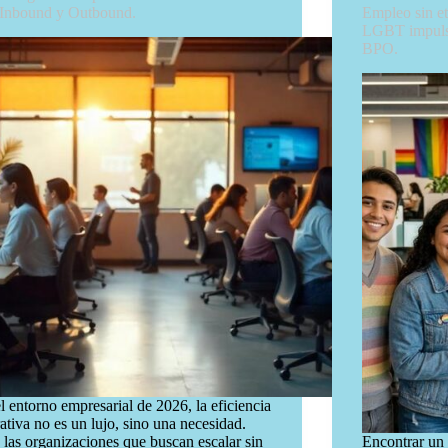
 Inbound y Outbound.
Empleo sin et
LGBT impulsa
BPO.
l entorno empresarial de 2026, la eficiencia
ativa no es un lujo, sino una necesidad.
 las organizaciones que buscan escalar sin
Encontrar un 