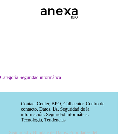
Saltar
al
contenido
Categoría
Seguridad informática
Contact Center
,
BPO
,
Call center
,
Centro de
contacto
,
Datos
,
IA
,
Seguridad de la
información
,
Seguridad informática
,
Tecnología
,
Tendencias
Seguridad y Blindaje de Datos: Prioridades del