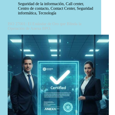
Seguridad de la información
,
Call center
,
Centro de contacto
,
Contact Center
,
Seguridad
informática
,
Tecnología
ISO 27001: El Estándar de Oro que Blinda la
Operación de Anexa BPO.