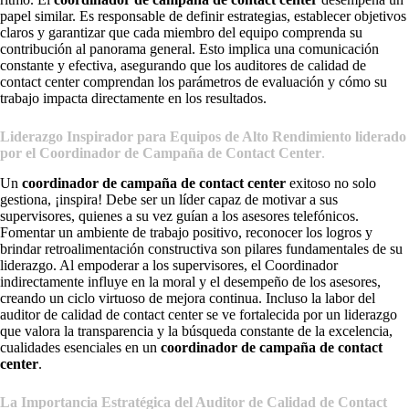
papel similar. Es responsable de definir estrategias, establecer objetivos
claros y garantizar que cada miembro del equipo comprenda su
contribución al panorama general. Esto implica una comunicación
constante y efectiva, asegurando que los auditores de calidad de
contact center comprendan los parámetros de evaluación y cómo su
trabajo impacta directamente en los resultados.
Liderazgo Inspirador para Equipos de Alto Rendimiento liderado
por el Coordinador de Campaña de Contact Center
.
Un
coordinador de campaña de contact center
exitoso no solo
gestiona, ¡inspira! Debe ser un líder capaz de motivar a sus
supervisores, quienes a su vez guían a los asesores telefónicos.
Fomentar un ambiente de trabajo positivo, reconocer los logros y
brindar retroalimentación constructiva son pilares fundamentales de su
liderazgo. Al empoderar a los supervisores, el Coordinador
indirectamente influye en la moral y el desempeño de los asesores,
creando un ciclo virtuoso de mejora continua. Incluso la labor del
auditor de calidad de contact center se ve fortalecida por un liderazgo
que valora la transparencia y la búsqueda constante de la excelencia,
cualidades esenciales en un
coordinador de campaña de contact
center
.
La Importancia Estratégica del Auditor de Calidad de Contact