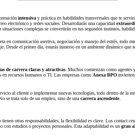
formación
intensiva
y práctica en habilidades transversales que te serv
orreo electrónico y redes sociales. Desarrollarás una capacidad
extraord
r situaciones complejas se convertirán en tus segundos instintos, habil
eta en comunicación asertiva, negociación y manejo del estrés, todo mi
je. Desde el primer día, estarás inmerso en un ambiente dinámico que te
ias de carrera claras y atractivas
. Muchos comienzan como agentes y,
ones en recursos humanos o TI. Las empresas como
Anexa BPO
invierten
servicio al cliente o implementar nuevas tecnologías, todo dentro de la 
No se trata solo de un empleo, sino de una
carrera ascendente
.
ienen otras responsabilidades, la flexibilidad es clave. Los contact ce
ajo con estudios o proyectos personales. Esta adaptabilidad es un
gran al