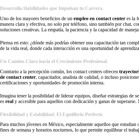
Desarrolla Habilidades que Impulsan tu Carrera
.
Uno de los mayores beneficios de un
empleo en contact center
es la 
manera clara y efectiva, no solo por teléfono, sino también por chat, c
soluciones creativas. La empatía, la paciencia y la capacidad de maneja
Piensa en esto: ¿dónde más podrías obtener una capacitación tan compl
de la vida real, donde cada interacción es una oportunidad de aprendiza
Un Camino Claro hacia el Crecimiento Profesional
.
Contrario a la percepción común, los contact centers ofrecen
trayector
de contact center
, capacitador, analista de calidad, o incluso posici
certificaciones y oportunidades de promoción interna.
Imagina tener la posibilidad de liderar equipos, diseñar estrategias de 
es
real
y accesible para aquellos con dedicación y ganas de superarse. 
Flexibilidad y Estabilidad: El Equilibrio Perfecto
.
Para muchos jóvenes en México, especialmente aquellos que estudian o t
fines de semana y horarios nocturnos, lo que permite equilibrar el trab