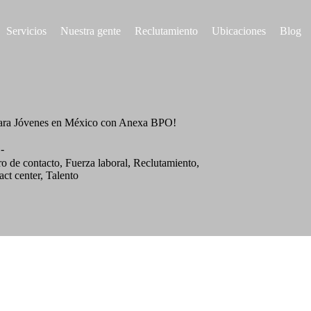
Servicios
Nuestra gente
Reclutamiento
Ubicaciones
Blog
para Jóvenes en México con Anexa BPO!
o de contacto
,
Fuerza laboral
,
Reclutamiento
,
act center
,
Talento