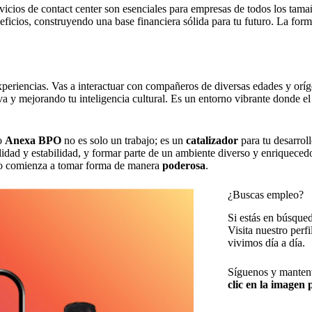
rvicios de contact center son esenciales para empresas de todos los tam
eficios, construyendo una base financiera sólida para tu futuro. La for
experiencias. Vas a interactuar con compañeros de diversas edades y oríg
va y mejorando tu inteligencia cultural. Es un entorno vibrante donde e
o
Anexa BPO
no es solo un trabajo; es un
catalizador
para tu desarrol
ibilidad y estabilidad, y formar parte de un ambiente diverso y enriquec
turo comienza a tomar forma de manera
poderosa
.
¿Buscas empleo?
Si estás en búsqued
Visita nuestro perf
vivimos día a día.
Síguenos y mantent
clic en la imagen p