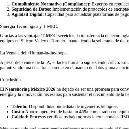
Cumplimiento Normativo (Compliance):
Expertos en regulaci
Seguridad de Datos:
Implementación de protocolos de encriptac
Agilidad Digital:
Capacidad para actualizar plataformas de pago y
Sinergia Tecnológica y T-MEC.
Gracias a las
ventajas T-MEC servicios
, la transferencia de tecnolog
equipos en Silicon Valley o Toronto, manteniendo la soberanía de datos
La Ventaja del «Human-in-the-loop».
A pesar del avance de la IA, el factor humano sigue siendo crítico. En 
garantizando una ética transparente en el manejo de datos y una atenció
Conclusión.
El
Nearshoring México 2026
ha dejado de ser una promesa para conver
energía y la innovación necesarias para sustentar el crecimiento de la ba
Talento:
Disponibilidad inmediata de ingenieros bilingües.
Costo:
Ahorro operativo de hasta un
45%
comparado con equipo
Calidad:
Procesos certificados bajo normas internacionales (IS
México no solo está construyendo software; está construyendo el futuro