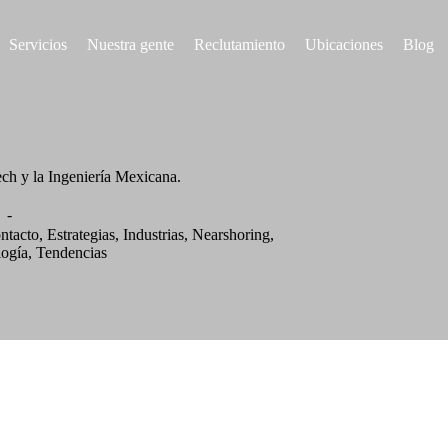
Servicios
Nuestra gente
Reclutamiento
Ubicaciones
Blog
ch y la Ingeniería Mexicana.
ntacto
,
Estrategias
,
Industrias
,
Nearshoring
,
ogía
,
Tendencias