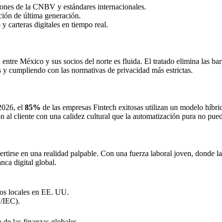
ones de la CNBV y estándares internacionales.
ión de última generación.
 carteras digitales en tiempo real.
ía entre México y sus socios del norte es fluida. El tratado elimina las 
 y cumpliendo con las normativas de privacidad más estrictas.
2026, el
85%
de las empresas Fintech exitosas utilizan un modelo híbr
n al cliente con una calidez cultural que la automatización pura no pued
tirse en una realidad palpable. Con una fuerza laboral joven, donde l
nca digital global.
s locales en EE. UU.
O/IEC).
 de las finanzas globales.