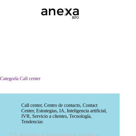
Saltar
al
contenido
Categoría
Call center
Call center
,
Centro de contacto
,
Contact
Center
,
Estrategias
,
IA
,
Inteligencia artificial
,
IVR
,
Servicio a clientes
,
Tecnología
,
Tendencias
IVR Mejorados, la Evolución de la Atención al