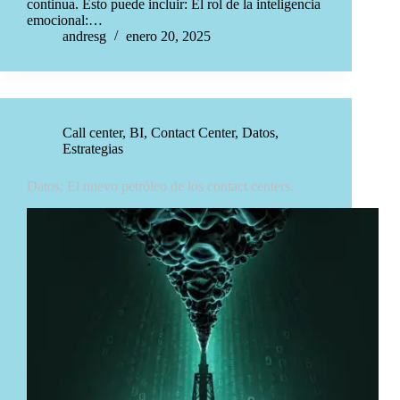
continua. Esto puede incluir: El rol de la inteligencia
emocional:…
andresg
enero 20, 2025
Call center
,
BI
,
Contact Center
,
Datos
,
Estrategias
Datos: El nuevo petróleo de los contact centers.