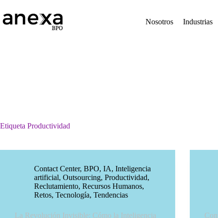
Saltar
al
contenido
Nosotros
Industrias
Etiqueta
Productividad
Contact Center
,
BPO
,
IA
,
Inteligencia
artificial
,
Outsourcing
,
Productividad
,
Reclutamiento
,
Recursos Humanos
,
Retos
,
Tecnología
,
Tendencias
La Revolución Invisible: Cómo la Inteligencia
Cont