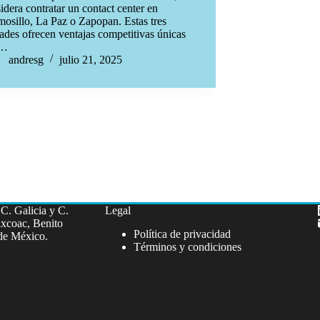
idera contratar un contact center en
osillo, La Paz o Zapopan. Estas tres
ades ofrecen ventajas competitivas únicas
e…
andresg
julio 21, 2025
C. Galicia y C.
Legal
xcoac, Benito
Política de privacidad
de México.
Términos y condiciones