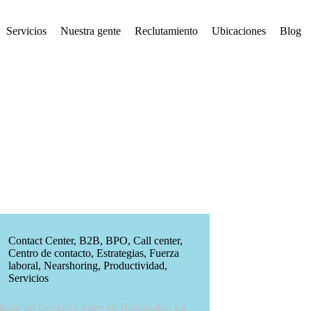
Servicios
Nuestra gente
Reclutamiento
Ubicaciones
Blog
Contact Center
,
B2B
,
BPO
,
Call center
,
Centro de contacto
,
Estrategias
,
Fuerza
laboral
,
Nearshoring
,
Productividad
,
Servicios
ratar un Contact Center en Hermosillo, La