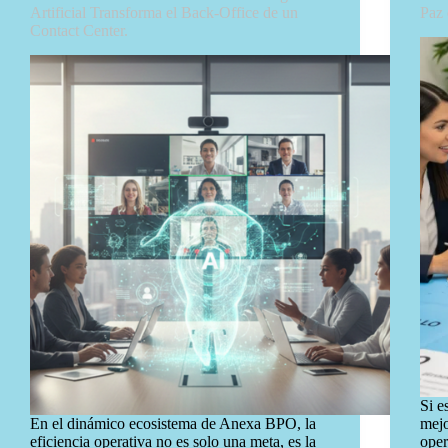
Artificial Transforma el Back-Office de un
Paz 
Contact Center.
Si e
En el dinámico ecosistema de Anexa BPO, la
mejo
eficiencia operativa no es solo una meta, es la
oper