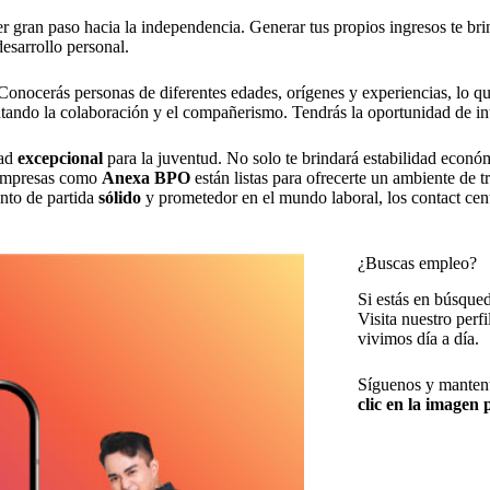
r gran paso hacia la independencia. Generar tus propios ingresos te brin
desarrollo personal.
onocerás personas de diferentes edades, orígenes y experiencias, lo que
tando la colaboración y el compañerismo. Tendrás la oportunidad de int
dad
excepcional
para la juventud. No solo te brindará estabilidad econó
. Empresas como
Anexa BPO
están listas para ofrecerte un ambiente de 
unto de partida
sólido
y prometedor en el mundo laboral, los contact cent
¿Buscas empleo?
Si estás en búsqued
Visita nuestro perf
vivimos día a día.
Síguenos y mantent
clic en la imagen p