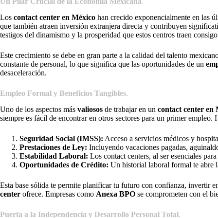
Un Pilar Crucial de la Economía Mexicana
.
Los
contact center en México
han crecido exponencialmente en las úl
que también atraen inversión extranjera directa y contribuyen signifi
testigos del dinamismo y la prosperidad que estos centros traen consigo
Este crecimiento se debe en gran parte a la calidad del talento mexican
constante de personal, lo que significa que las oportunidades de un
emp
desaceleración.
Empleo Formal y Beneficios Tangibles
.
Uno de los aspectos más
valiosos
de trabajar en un
contact center en
siempre es fácil de encontrar en otros sectores para un primer empleo.
Seguridad Social (IMSS):
Acceso a servicios médicos y hospitala
Prestaciones de Ley:
Incluyendo vacaciones pagadas, aguinaldo
Estabilidad Laboral:
Los contact centers, al ser esenciales para 
Oportunidades de Crédito:
Un historial laboral formal te abre 
Esta base sólida te permite planificar tu futuro con confianza, invertir
center
ofrece. Empresas como
Anexa BPO
se comprometen con el biene
Puerta a la Independencia y Desarrollo Personal Total
.