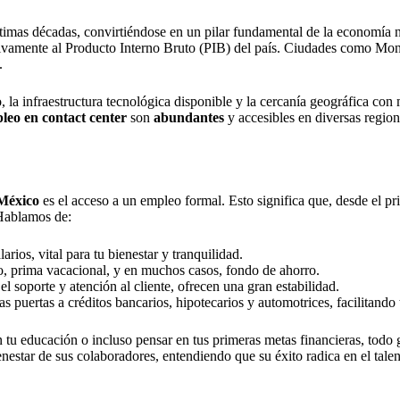
timas décadas, convirtiéndose en un pilar fundamental de la economía
cativamente al Producto Interno Bruto (PIB) del país. Ciudades como Mo
.
o, la infraestructura tecnológica disponible y la cercanía geográfica co
leo en contact center
son
abundantes
y accesibles en diversas region
 México
es el acceso a un empleo formal. Esto significa que, desde el pri
 Hablamos de:
rios, vital para tu bienestar y tranquilidad.
, prima vacacional, y en muchos casos, fondo de ahorro.
el soporte y atención al cliente, ofrecen una gran estabilidad.
las puertas a créditos bancarios, hipotecarios y automotrices, facilitan
 en tu educación o incluso pensar en tus primeras metas financieras, todo
star de sus colaboradores, entendiendo que su éxito radica en el talent