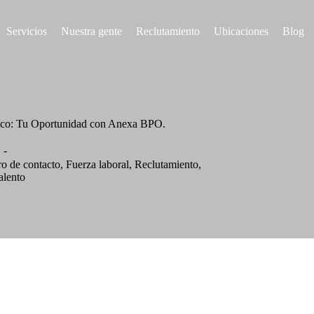
Servicios
Nuestra gente
Reclutamiento
Ubicaciones
Blog
ico: Tu Oportunidad con Anexa BPO.
o de contacto
,
Fuerza laboral
,
Reclutamiento
,
alento